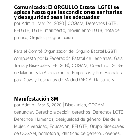
Comunicado: El ORGULLO Estatal LGTBI se
aplaza hasta que las condiciones sanitarias
y de seguridad sean las adecuadas·
por
Admin
|
Mar 24, 2020
|
COGAM
,
Derechos LGTB
,
FELGTB
,
LGTB
,
manifiesto
,
movimiento LGTB
,
nota de
prensa
,
Orgullo
,
programación
Para el Comité Organizador del Orgullo Estatal LGBTI
compuesto por la Federación Estatal de Lesbianas, Gais,
Trans y Bisexuales (FELGTB), COGAM, Colectivo LGTB+
de Madrid, y la Asociación de Empresas y Profesionales
para Gays y Lesbianas de Madrid (AEGAL) la salud y...
Manifestación 8M
por
Admin
|
Mar 6, 2020
|
Bisexuales
,
COGAM
,
denunciar
,
Derecho a decidir
,
derechos
,
Derechos LGTB
,
Derechos_Humanos
,
desigualdad de género
,
Día de la
Mujer
,
diversidad
,
Educación
,
FELGTB
,
Grupo Bisexuales
de COGAM
,
homofobia
,
Identidad de género
,
Jóvenes
,