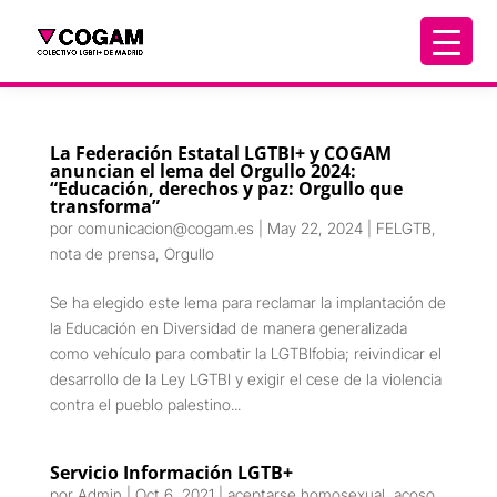
La Federación Estatal LGTBI+ y COGAM
anuncian el lema del Orgullo 2024:
“Educación, derechos y paz: Orgullo que
transforma”
por
comunicacion@cogam.es
|
May 22, 2024
|
FELGTB
,
nota de prensa
,
Orgullo
Se ha elegido este lema para reclamar la implantación de
la Educación en Diversidad de manera generalizada
como vehículo para combatir la LGTBIfobia; reivindicar el
desarrollo de la Ley LGTBI y exigir el cese de la violencia
contra el pueblo palestino...
Servicio Información LGTB+
por
Admin
|
Oct 6, 2021
|
aceptarse homosexual
,
acoso