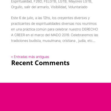
Espiritualidad
,
F26D
,
FELGTB
,
LGTB
,
Mayores LGTB
,
Orgullo
,
salir del armario
,
Visibilidad
,
Voluntariado
Este 6 de julio, a las 12hs, los creyentes diversxs y
practicantes de espiritualidades diversas nos reunimos
en una práctica común para celebrar nuestro DERECHO
A CREER en el marco del MADO 2019. Celebraremos las
tradiciones budista, musulmana, cristiana , judía, etc....
« Entradas más antiguas
Recent Comments