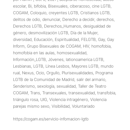
escolar
,
Bi
,
bifobia
,
Bisexuales
,
ciberacoso
,
cine LGTB
,
COGAM
,
Coloquio
,
creyentes LGTB
,
Cristianos LGTB
,
delitos de odio
,
denunciar
,
Derecho a decidir
,
derechos
,
Derechos LGTB
,
Derechos_Humanos
,
desigualdad de
género
,
desmovilización LGTB
,
Día de la Mujer
,
diversidad
,
Educación
,
Espiritualidad
,
FELGTB
,
Gay
,
Gay
Inform
,
Grupo Bisexuales de COGAM
,
HIV
,
homofobia
,
homofobia en las aulas
,
homosexualidad
,
Información_LGTB
,
Jóvenes
,
lationoamerica LGTB
,
Lesbianas
,
LGTB
,
Línea Lesbos
,
Mayores LGTB
,
mundo
rual
,
Nexus
,
Ocio
,
Orgullo
,
Plurisexualidades
,
Programa
LGTB de la Comunidad de Madrid
,
salir del armario
,
Senderismo
,
sexología
,
sexualidad
,
Taller de Teatro
COGAM
,
Trans
,
Transexuales
,
transexualidad
,
transfobia
,
triángulo rosa
,
UIG
,
Violencia intragénero
,
Violencia
parejas mismo sexo
,
Visibilidad
,
Voluntariado
https://cogam.es/servicio-infomacion-lgtb