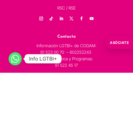
RSC / RSE
Contacto
ASÓCIATE
Información LGTBI+ de COGAM:
91 523 00 70 – 602252243
Info LGTBI+
Oficina Técnica y Programas:
91 522 45 17
C/ de La Puebla, 9 (esquina a C/ Ballesta),28004 Madrid.
Copyright © 2026 Cogam | Todos los derechos
reservados