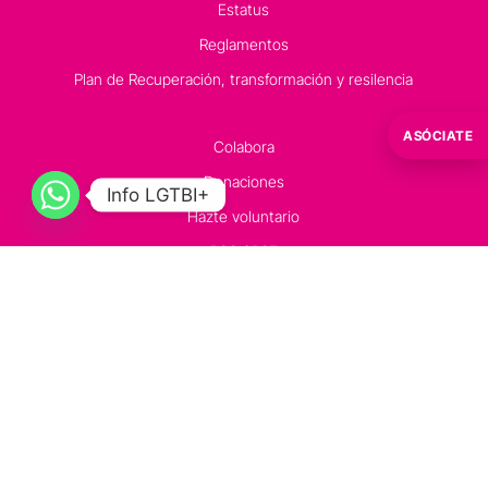
Estatus
Reglamentos
Plan de Recuperación, transformación y resilencia
ASÓCIATE
Colabora
Donaciones
Info LGTBI+
Hazte voluntario
RSC / RSE
Contacto
Información LGTBI+ de COGAM:
91 523 00 70 – 602252243
Oficina Técnica y Programas:
91 522 45 17