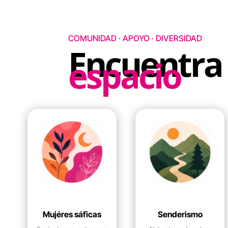
COMUNIDAD · APOYO · DIVERSIDAD
Encuentra
espacio
Mujéres sáficas
Senderismo