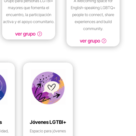
Grupo para personas LGTBI+
A welcoming space for
mayores que fomenta el
English-speaking LGBTQ+
encuentro, la participación
people to connect, share
activa y el apoyo comunitario.
experiences and build
community.
ver grupo
ver grupo
s
Jóvenes LGTBI+
lidad,
Espacio para jóvenes