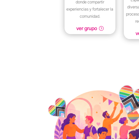
donde compartir
diver
experiencias y fortalecer la
proces
comunidad.
r
ver grupo
v