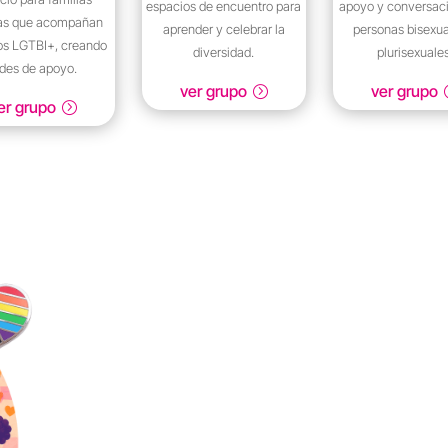
espacios de encuentro para
apoyo y conversac
sas que acompañan
aprender y celebrar la
personas bisexua
os LGTBI+, creando
diversidad.
plurisexuales
edes de apoyo.
ver grupo
ver grupo
er grupo