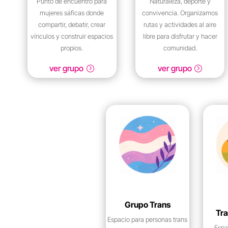
Punto de encuentro para
Naturaleza, deporte y
mujeres sáficas donde
convivencia. Organizamos
compartir, debatir, crear
rutas y actividades al aire
vínculos y construir espacios
libre para disfrutar y hacer
propios.
comunidad.
ver grupo
ver grupo
Grupo Trans
Tr
Espacio para personas trans
Espa