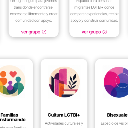
Un lugar seguro para jóvenes
Espacio para personas
trans donde encontrarse,
migrantes LGTBI+ donde
expresarse libremente y crear
compartir experiencias, recibir
comunidad con apoyo.
apoyo y construir comunidad.
ver grupo
ver grupo
Familias
Cultura LGTBI+
Bisexuale
ansformando
Actividades culturales y
Espacio de visibi
cio para familias