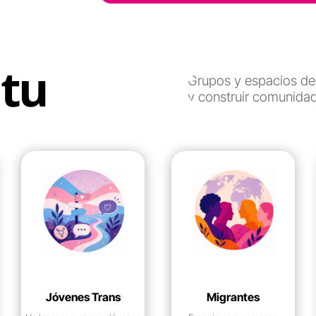
 tu
Grupos y espacios de
y construir comunidad
Jóvenes Trans
Migrantes