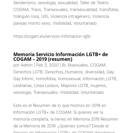
Senderismo
,
sexología
,
sexualidad
,
Taller de Teatro
COGAM
,
Trans
,
Transexuales
,
transexualidad
,
transfobia
,
triángulo rosa
,
UIG
,
Violencia intragénero
,
Violencia
parejas mismo sexo
,
Visibilidad
,
Voluntariado
https://cogam.es/servicio-infomacion-lgtb
Memoria Servicio Información LGTB+ de
COGAM – 2019 (resumen)
por
Admin
|
Feb 3, 2020
|
Bi
,
Bisexuales
,
COGAM
,
Derechos LGTB
,
Derechos_Humanos
,
diversidad
,
Gay
,
Gay Inform
,
homofobia
,
homosexual
,
Información_LGTB
,
Lesbianas
,
Línea Lesbos
,
Mayores LGTB
,
mujeres
,
sexología
,
Transexuales
,
Visibilidad
,
Voluntariado
Este es el Resumen de lo que hicimos en 2019 en
Información LGTB+ de COGAM. Si quieres ver la
memoria completa, la tienes en Memoria 2019 Resumen
de la Memoria de 2019: ¿Quienes somos? Desde el
Servicio de Información LGTB+ de COGAM atendemos