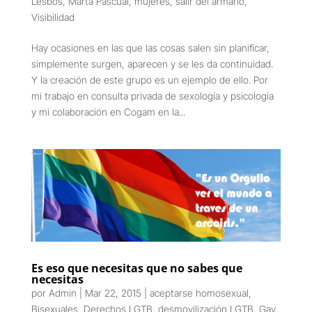
Lesbos
,
Marta Pascual
,
mujeres
,
salir del armario
,
Visibilidad
Hay ocasiones en las que las cosas salen sin planificar,
simplemente surgen, aparecen y se les da continuidad.
Y la creación de este grupo es un ejemplo de ello. Por
mi trabajo en consulta privada de sexología y psicología
y mi colaboración en Cogam en la...
Es eso que necesitas que no sabes que
necesitas
por
Admin
|
Mar 22, 2015
|
aceptarse homosexual
,
Bisexuales
,
Derechos LGTB
,
desmovilización LGTB
,
Gay
,