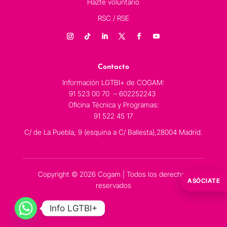
Hazte voluntario
RSC / RSE
Contacto
Información LGTBI+ de COGAM:
91 523 00 70 – 602252243
Oficina Técnica y Programas:
91 522 45 17
C/ de La Puebla, 9 (esquina a C/ Ballesta),28004 Madrid.
Copyright © 2026 Cogam | Todos los derechos
ASÓCIATE
reservados
Info LGTBI+