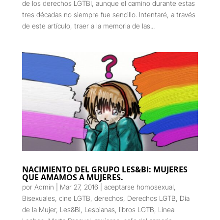
de los derechos LGTBI, aunque el camino durante estas
tres décadas no siempre fue sencillo. Intentaré, a través
de este artículo, traer a la memoria de las...
NACIMIENTO DEL GRUPO LES&BI: MUJERES
QUE AMAMOS A MUJERES.
por
Admin
|
Mar 27, 2016
|
aceptarse homosexual
,
Bisexuales
,
cine LGTB
,
derechos
,
Derechos LGTB
,
Día
de la Mujer
,
Les&Bi
,
Lesbianas
,
libros LGTB
,
Línea