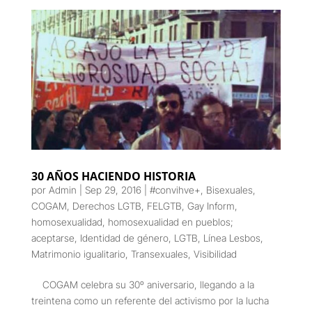
30 AÑOS HACIENDO HISTORIA
por
Admin
|
Sep 29, 2016
|
#convihve+
,
Bisexuales
,
COGAM
,
Derechos LGTB
,
FELGTB
,
Gay Inform
,
homosexualidad
,
homosexualidad en pueblos;
aceptarse
,
Identidad de género
,
LGTB
,
Línea Lesbos
,
Matrimonio igualitario
,
Transexuales
,
Visibilidad
COGAM celebra su 30º aniversario, llegando a la
treintena como un referente del activismo por la lucha