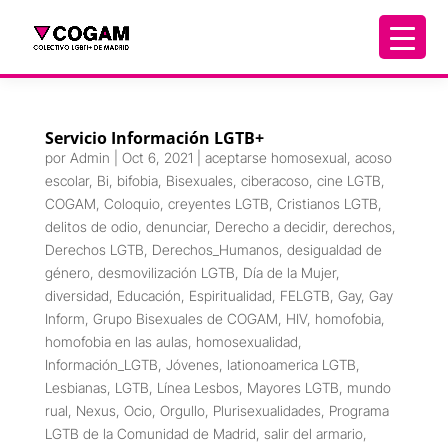
Servicio Información LGTB+
por
Admin
|
Oct 6, 2021
|
aceptarse homosexual
,
acoso
escolar
,
Bi
,
bifobia
,
Bisexuales
,
ciberacoso
,
cine LGTB
,
COGAM
,
Coloquio
,
creyentes LGTB
,
Cristianos LGTB
,
delitos de odio
,
denunciar
,
Derecho a decidir
,
derechos
,
Derechos LGTB
,
Derechos_Humanos
,
desigualdad de
género
,
desmovilización LGTB
,
Día de la Mujer
,
diversidad
,
Educación
,
Espiritualidad
,
FELGTB
,
Gay
,
Gay
Inform
,
Grupo Bisexuales de COGAM
,
HIV
,
homofobia
,
homofobia en las aulas
,
homosexualidad
,
Información_LGTB
,
Jóvenes
,
lationoamerica LGTB
,
Lesbianas
,
LGTB
,
Línea Lesbos
,
Mayores LGTB
,
mundo
rual
,
Nexus
,
Ocio
,
Orgullo
,
Plurisexualidades
,
Programa
LGTB de la Comunidad de Madrid
,
salir del armario
,