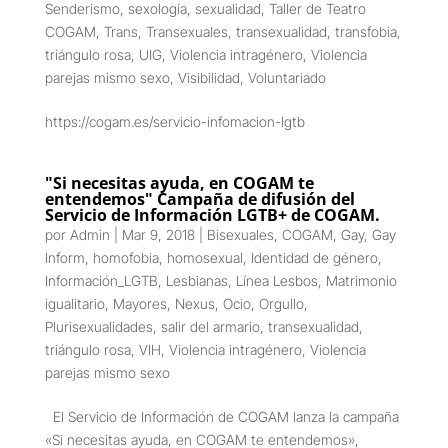
Senderismo
,
sexología
,
sexualidad
,
Taller de Teatro
COGAM
,
Trans
,
Transexuales
,
transexualidad
,
transfobia
,
triángulo rosa
,
UIG
,
Violencia intragénero
,
Violencia
parejas mismo sexo
,
Visibilidad
,
Voluntariado
https://cogam.es/servicio-infomacion-lgtb
"Si necesitas ayuda, en COGAM te
entendemos" Campaña de difusión del
Servicio de Información LGTB+ de COGAM.
por
Admin
|
Mar 9, 2018
|
Bisexuales
,
COGAM
,
Gay
,
Gay
Inform
,
homofobia
,
homosexual
,
Identidad de género
,
Información_LGTB
,
Lesbianas
,
Línea Lesbos
,
Matrimonio
igualitario
,
Mayores
,
Nexus
,
Ocio
,
Orgullo
,
Plurisexualidades
,
salir del armario
,
transexualidad
,
triángulo rosa
,
VIH
,
Violencia intragénero
,
Violencia
parejas mismo sexo
El Servicio de Información de COGAM lanza la campaña
«Si necesitas ayuda, en COGAM te entendemos»,