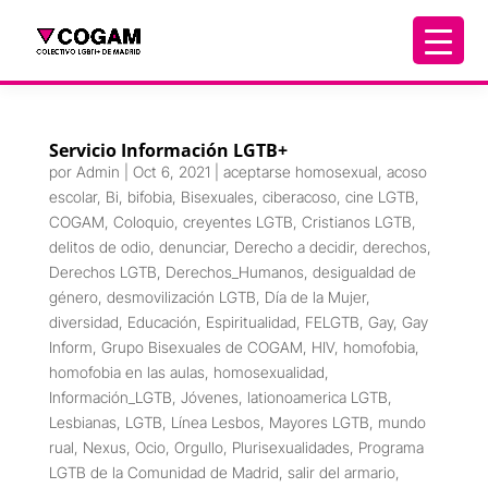
Servicio Información LGTB+
por
Admin
|
Oct 6, 2021
|
aceptarse homosexual
,
acoso
escolar
,
Bi
,
bifobia
,
Bisexuales
,
ciberacoso
,
cine LGTB
,
COGAM
,
Coloquio
,
creyentes LGTB
,
Cristianos LGTB
,
delitos de odio
,
denunciar
,
Derecho a decidir
,
derechos
,
Derechos LGTB
,
Derechos_Humanos
,
desigualdad de
género
,
desmovilización LGTB
,
Día de la Mujer
,
diversidad
,
Educación
,
Espiritualidad
,
FELGTB
,
Gay
,
Gay
Inform
,
Grupo Bisexuales de COGAM
,
HIV
,
homofobia
,
homofobia en las aulas
,
homosexualidad
,
Información_LGTB
,
Jóvenes
,
lationoamerica LGTB
,
Lesbianas
,
LGTB
,
Línea Lesbos
,
Mayores LGTB
,
mundo
rual
,
Nexus
,
Ocio
,
Orgullo
,
Plurisexualidades
,
Programa
LGTB de la Comunidad de Madrid
,
salir del armario
,