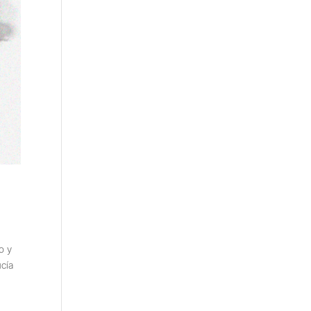
o y
ucía