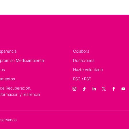
sparencia
Colabora
romiso Medioambiental
Donaciones
tus
Hazte voluntario
amentos
RSC / RSE
 de Recuperación,
sformación y resilencia
eservados