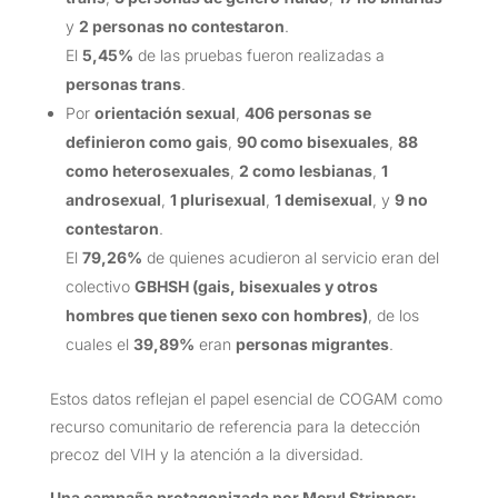
y
2 personas no contestaron
.
El
5,45%
de las pruebas fueron realizadas a
personas trans
.
Por
orientación sexual
,
406 personas se
definieron como gais
,
90 como bisexuales
,
88
como heterosexuales
,
2 como lesbianas
,
1
androsexual
,
1 plurisexual
,
1 demisexual
, y
9 no
contestaron
.
El
79,26%
de quienes acudieron al servicio eran del
colectivo
GBHSH (gais, bisexuales y otros
hombres que tienen sexo con hombres)
, de los
cuales el
39,89%
eran
personas migrantes
.
Estos datos reflejan el papel esencial de COGAM como
recurso comunitario de referencia para la detección
precoz del VIH y la atención a la diversidad.
Una campaña protagonizada por Meryl Stripper: