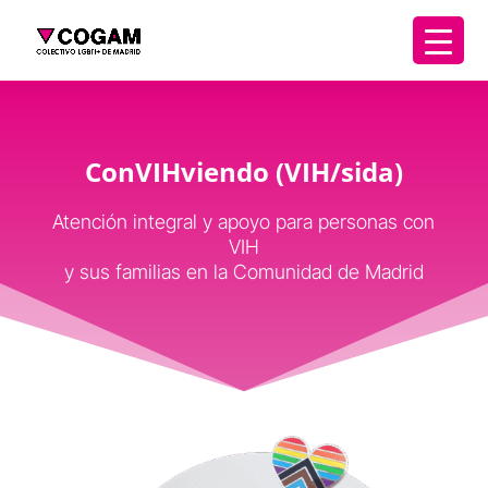
ConVIHviendo (VIH/sida)
Atención integral y apoyo para personas con
VIH
y sus familias en la Comunidad de Madrid