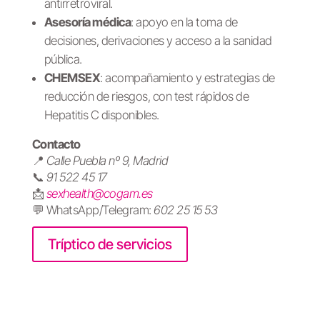
antirretroviral.
Asesoría médica
: apoyo en la toma de
decisiones, derivaciones y acceso a la sanidad
pública.
CHEMSEX
: acompañamiento y estrategias de
reducción de riesgos, con test rápidos de
Hepatitis C disponibles.
Contacto
📍
Calle Puebla nº 9, Madrid
📞
91 522 45 17
📩
sexhealth@cogam.es
💬 WhatsApp/Telegram:
602 25 15 53
Tríptico de servicios