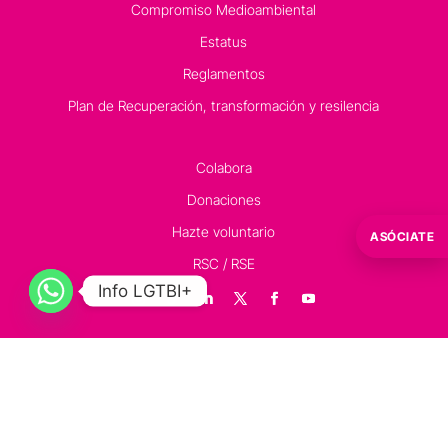
Compromiso Medioambiental
Estatus
Reglamentos
Plan de Recuperación, transformación y resilencia
Colabora
Donaciones
Hazte voluntario
ASÓCIATE
RSC / RSE
Info LGTBI+
Contacto
Información LGTBI+ de COGAM:
91 523 00 70 – 602252243
Oficina Técnica y Programas: