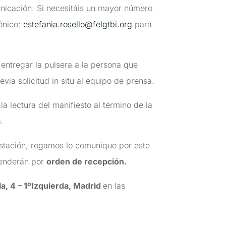
icación. Si necesitáis un mayor número
rónico:
estefania.rosello@felgtbi.org
para
y entregar la pulsera a la persona que
via solicitud in situ al equipo de prensa.
a lectura del manifiesto al término de la
.
festación, rogamos lo comunique por este
atenderán por
orden de recepción.
la, 4 – 1ºIzquierda, Madrid
en las