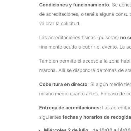
Condiciones y funcionamiento
:
Se conc
de acreditaciones, o tenéis alguna consult
valorar la solicitud.
Las acreditaciones físicas (pulseras)
no s
finalmente acuda a cubrir el evento. La ac
También permite el acceso a la zona habil
marcha. Allí se dispondrá de tomas de son
Cobertura en directo
:
Si algún medio tie
mismo medio cuanto antes. En caso de coin
Entrega de acreditaciones:
Las acredita
siguientes
fechas y horarios de recogida
Miércoles 2 de julio,
de
10:00 a 14:00