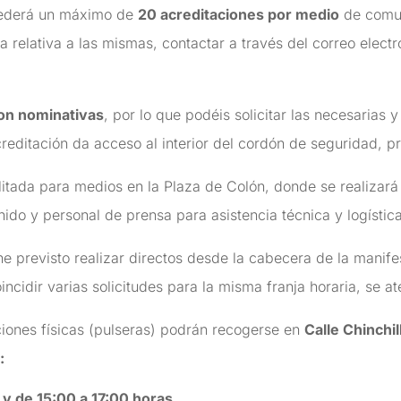
ederá un máximo de
20 acreditaciones por medio
de comun
a relativa a las mismas, contactar a través del correo elect
on nominativas
, por lo que podéis solicitar las necesarias 
reditación da acceso al interior del cordón de seguridad, pre
itada para medios en la Plaza de Colón, donde se realizará l
ido y personal de prensa para asistencia técnica y logística
ne previsto realizar directos desde la cabecera de la mani
cidir varias solicitudes para la misma franja horaria, se 
ciones físicas (pulseras) podrán recogerse en
Calle Chinchil
:
 y de 15:00 a 17:00 horas