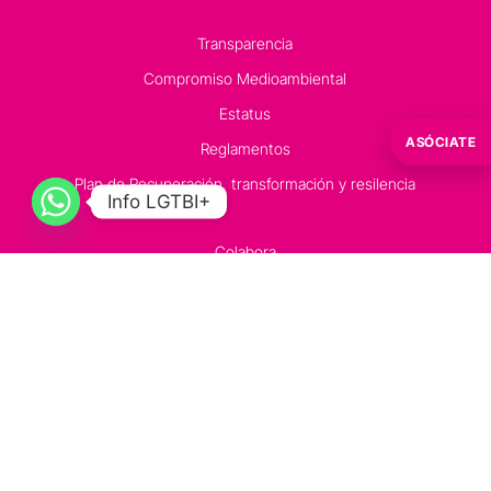
Transparencia
Compromiso Medioambiental
Estatus
ASÓCIATE
Reglamentos
Plan de Recuperación, transformación y resilencia
Info LGTBI+
Colabora
Donaciones
Hazte voluntario
RSC / RSE
Contacto