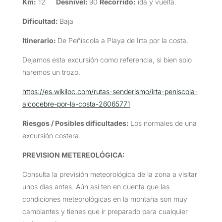
Km:
12
Desnivel:
90
Recorrido:
ida y vuelta.
Dificultad:
Baja
Itinerario:
De Peñíscola a Playa de Irta por la costa.
Dejamos esta excursión como referencia, si bien solo
haremos un trozo.
https://es.wikiloc.com/rutas-senderismo/irta-peniscola-
alcocebre-por-la-costa-26065771
Riesgos / Posibles dificultades:
Los normales de una
excursión costera.
PREVISION METEREOLÓGICA:
Consulta la previsión meteorológica de la zona a visitar
unos días antes. Aún así ten en cuenta que las
condiciones meteorológicas en la montaña son muy
cambiantes y tienes que ir preparado para cualquier