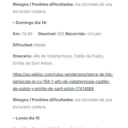
Riesgos / Posibles dificultades:
los normales de una
excursión costera.
– Domingo día 14:
Km:
14,89
Desnivel:
655
Recorrido:
circular
Dificultad:
Media
Itinerario:
Alto de Vistahermosa, Catillo de Pulpis,
Ermita de Sant Antoni.
https://es.wikiloc.com/rutas-senderismo/sierra-de-irta-
peniscola-pr-cv-194-1-alto-de-vistahermosa-castillo-
de-pulpis-y-ermita-de-sant-anton-17414688
Riesgos / Posibles dificultades:
los normales de una
excursión costera.
– Lunes día 15