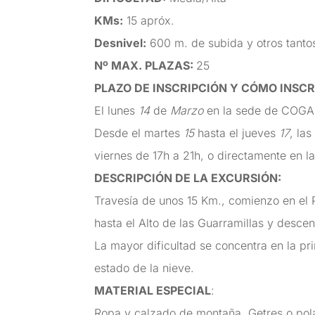
KMs
:
15 apróx.
Desnivel
:
600 m. de subida y otros tanto
Nº MAX. PLAZAS
:
25
PLAZO DE INSCRIPCIÓN Y CÓMO INSCR
El lunes
14
de
Marzo
en la sede de COGAM
Desde el martes
15
hasta el jueves
17
, la
viernes de 17h a 21h, o directamente en
DESCRIPCIÓN DE LA EXCURSIÓN
:
Travesía de unos 15 Km., comienzo en el
hasta el Alto de las Guarramillas y desce
La mayor dificultad se concentra en la pr
estado de la nieve.
MATERIAL ESPECIAL
:
Ropa y calzado de montaña. Getres o polai