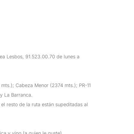
ínea Lesbos, 91.523.00.70 de lunes a
 mts.); Cabeza Menor (2374 mts.); PR-11
 y La Barranca.
el resto de la ruta están supeditadas al
ca y vino (a quien le guste)….