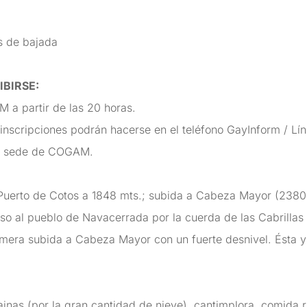
s de bajada
IBIRSE
:
 a partir de las 20 horas.
s inscripciones podrán hacerse en el teléfono GayInform / L
 la sede de COGAM.
 Puerto de Cotos a 1848 mts.; subida a Cabeza Mayor (2380
nso al pueblo de Navacerrada por la cuerda de las Cabrillas
imera subida a Cabeza Mayor con un fuerte desnivel. Ésta y 
nas (por la gran cantidad de nieve), cantimplora, comida ri