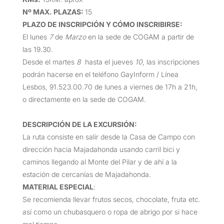
Nº MAX. PLAZAS:
15
PLAZO DE INSCRIPCIÓN Y CÓMO INSCRIBIRSE
:
El lunes
7
de
Marzo
en la sede de COGAM a partir de
las 19.30.
Desde el martes
8
hasta el jueves
10
, las inscripciones
podrán hacerse en el teléfono GayInform / Línea
Lesbos, 91.523.00.70 de lunes a viernes de 17h a 21h,
o directamente en la sede de COGAM.
DESCRIPCIÓN DE LA EXCURSIÓN
:
La ruta consiste en salir desde la Casa de Campo con
dirección hacia Majadahonda usando carril bici y
caminos llegando al Monte del Pilar y de ahí a la
estación de cercanías de Majadahonda.
MATERIAL ESPECIAL
:
Se recomienda llevar frutos secos, chocolate, fruta etc.
así como un chubasquero o ropa de abrigo por si hace