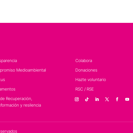
sparencia
Colabora
romiso Medioambiental
Donaciones
tus
Hazte voluntario
amentos
RSC / RSE
 de Recuperación,
sformación y resilencia
eservados