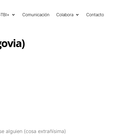
GTBI+
Comunicación
Colabora
Contacto
govia)
se alguien (cosa extrañísima)