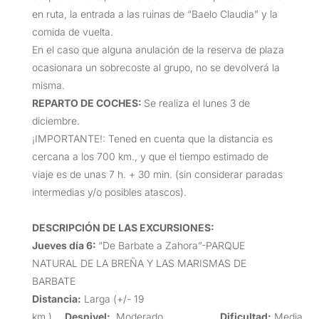
en ruta, la entrada a las ruinas de “Baelo Claudia” y la
comida de vuelta.
En el caso que alguna anulación de la reserva de plaza
ocasionara un sobrecoste al grupo, no se devolverá la
misma.
REPARTO DE COCHES:
Se realiza el lunes 3 de
diciembre.
¡IMPORTANTE!: Tened en cuenta que la distancia es
cercana a los 700 km., y que el tiempo estimado de
viaje es de unas 7 h. + 30 min. (sin considerar paradas
intermedias y/o posibles atascos).
DESCRIPCIÓN DE LAS EXCURSIONES
:
Jueves día 6:
“De Barbate a Zahora”-PARQUE
NATURAL DE LA BREÑA Y LAS MARISMAS DE
BARBATE
Distancia:
Larga (+/- 19
km.)
Desnivel:
Moderado
Dificultad:
Media