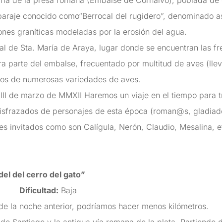
ría de la presa romana (Embalse de Cornalvo), poblada de 
l paraje conocido como“Berrocal del rugidero”, denominado as
ones graníticas modeladas por la erosión del agua.
al de Sta. María de Araya, lugar donde se encuentran las 
a parte del embalse, frecuentado por multitud de aves (lle
tos de numerosas variedades de aves.
III de marzo de MMXII Haremos un viaje en el tiempo para t
disfrazados de personajes de esta época (roman@s, gladiad
es invitados como son Calígula, Nerón, Claudio, Mesalina, et
del del cerro del gato”
Dificultad:
Baja
e la noche anterior, podríamos hacer menos kilómetros.