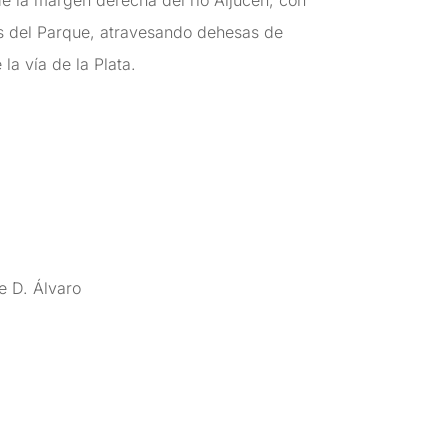
de la margen derecha del río Aljucén, con
s del Parque, atravesando dehesas de
la vía de la Plata.
e D. Álvaro