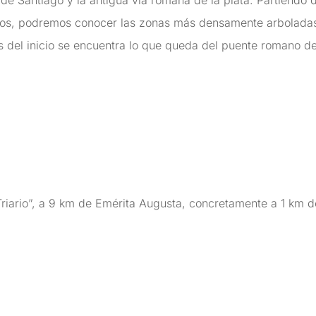
 de Santiago y la antigua vía romana de la plata. Partiendo 
ujos, podremos conocer las zonas más densamente arbolada
s del inicio se encuentra lo que queda del puente romano de 
riario”, a 9 km de Emérita Augusta, concretamente a 1 km d