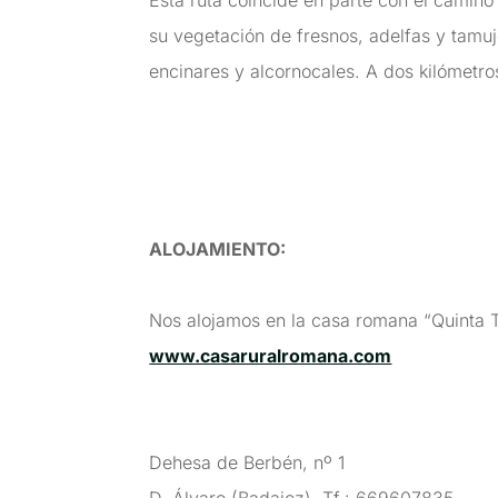
Esta ruta coincide en parte con el camino
su vegetación de fresnos, adelfas y tam
encinares y alcornocales. A dos kilómetro
ALOJAMIENTO:
Nos alojamos en la casa romana “Quinta T
www.casaruralromana.com
Dehesa de Berbén, nº 1