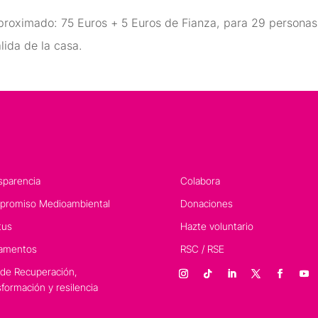
proximado: 75 Euros + 5 Euros de Fianza, para 29 personas.
lida de la casa.
sparencia
Colabora
romiso Medioambiental
Donaciones
tus
Hazte voluntario
amentos
RSC / RSE
 de Recuperación,
sformación y resilencia