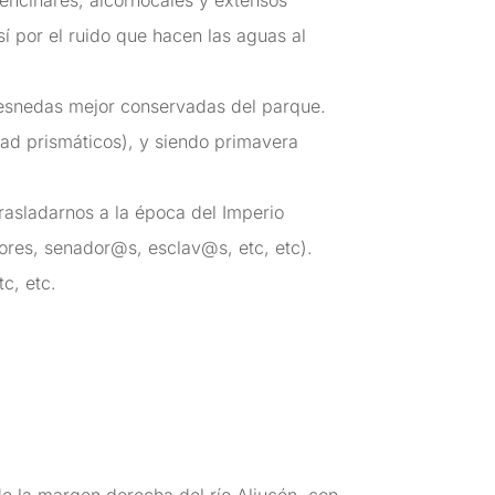
encinares, alcornocales y extensos
í por el ruido que hacen las aguas al
fresnedas mejor conservadas del parque.
vad prismáticos), y siendo primavera
rasladarnos a la época del Imperio
ores, senador@s, esclav@s, etc, etc).
c, etc.