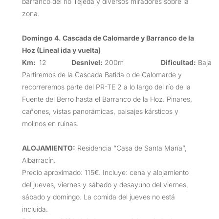
barranco del río Tejeda y diversos miradores sobre la
zona.
Domingo 4. Cascada de Calomarde y Barranco de la
Hoz (Lineal ida y vuelta)
Km:
12
Desnivel:
200m
Dificultad:
Baja
Partiremos de la Cascada Batida o de Calomarde y
recorreremos parte del PR-TE 2 a lo largo del río de la
Fuente del Berro hasta el Barranco de la Hoz. Pinares,
cañones, vistas panorámicas, paisajes kársticos y
molinos en ruinas.
ALOJAMIENTO:
Residencia “Casa de Santa María”,
Albarracín.
Precio aproximado: 115€. Incluye: cena y alojamiento
del jueves, viernes y sábado y desayuno del viernes,
sábado y domingo. La comida del jueves no está
incluida.