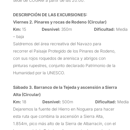
sede de COGAM a partir de las 20.00.
DESCRIPCIÓN DE LAS EXCURSIONES
:
Viernes 2. Pinares y rocas de Rodeno (Circular)
Km:
15
Desnivel:
350m
Dificultad:
Media
– baja
Saldremos del área recreativa del Navazo para
recorrer el Paisaje Protegido de los Pinares de Rodeno,
con sus rojos roquedos de arenisca y abrigos con
pinturas rupestres, conjunto declarado Patrimonio de la
Humanidad por la UNESCO.
Sábado 3. Barranco de la Tejeda y ascensión a Sierra
Alta (Circular)
Km:
18
Desnivel:
500m
Dificultad:
Media
Dejaremos la fuente del Hierro en Noguera para hacer
esta ruta que combina la ascensión a Sierra Alta,
1.854m, pico más alto de la Sierra de Albarracín, con el