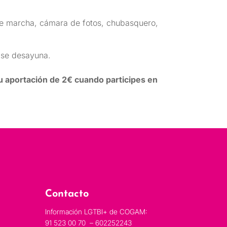
de marcha, cámara de fotos, chubasquero,
6 se desayuna.
aportación de 2€ cuando participes en
Contacto
Información LGTBI+ de COGAM:
91 523 00 70 – 602252243