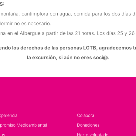
S:
 montaña, cantimplora con agua, comida para los dos días 
dormir no es necesario.
ena en el Albergue a partir de las 21 horas. Los días 25 y 2
ndo los derechos de las personas LGTB, agradecemos tu 
la excursión, si aún no eres soci@.
sparencia
Colabora
romiso Medioambiental
Donaciones
tus
Hazte voluntario