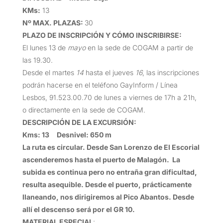
KMs
:
13
Nº MAX. PLAZAS
:
30
PLAZO DE INSCRIPCIÓN Y CÓMO INSCRIBIRSE
:
El lunes 13 de
mayo
en la sede de COGAM a partir de
las 19.30.
Desde el martes
14
hasta el jueves
16
, las inscripciones
podrán hacerse en el teléfono GayInform / Línea
Lesbos, 91.523.00.70 de lunes a viernes de 17h a 21h,
o directamente en la sede de COGAM.
DESCRIPCIÓN DE LA EXCURSIÓN
:
Kms: 13 Desnivel: 650 m
La ruta es circular. Desde San Lorenzo de El Escorial
ascenderemos hasta el puerto de Malagón. La
subida es continua pero no entraña gran dificultad,
resulta asequible. Desde el puerto, prácticamente
llaneando, nos dirigiremos al Pico Abantos. Desde
allí el descenso será por el GR 10.
MATERIAL ESPECIAL
: