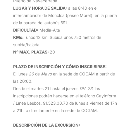
Puerto de Navacerrada
LUGAR Y HORA DE SALIDA
:
a las 8:40 en el
intercambiador de Moncloa (paseo Moret), en la puerta
de la parada del autobús 691.
DIFICULTAD
:
Media-Alta
KMs
:
unos 12 km. Subida unos 750 metros de
subida/bajada.
Nº MAX. PLAZAS
:
20
PLAZO DE INSCRIPCIÓN Y CÓMO INSCRIBIRSE
:
El lunes
20
de
Mayo
en la sede de COGAM a partir de
las 20:00.
Desde el martes 21 hasta el jueves
DIA 23
, las
inscripciones podrán hacerse en el teléfono GayInform
/ Línea Lesbos, 91.523.00.70 de lunes a viernes de 17h
a 21h, o directamente en la sede de COGAM.
DESCRIPCIÓN DE LA EXCURSIÓN
: