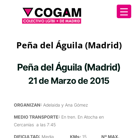
Peña del Águila (Madrid)
Peña del Águila (Madrid)
21 de Marzo de 2015
ORGANIZAN
:
Adelaida y Ana Gómez
MEDIO TRANSPORTE
:
En tren. En Atocha en
Cercanías a las 7:45
DIFICULTAD
:
Media
KMs:
15
Nº MAX.