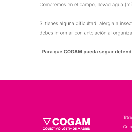
Comeremos en el campo, llevad agua (míni
Si tienes alguna dificultad, alergia a ins
debes informar con antelación al organiza
Para que COGAM pueda seguir defendie
Tran
Comp