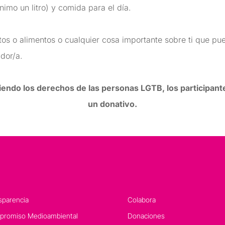
mo un litro) y comida para el día.
ectos o alimentos o cualquier cosa importante sobre ti que pue
dor/a.
ndo los derechos de las personas LGTB, los participant
un donativo.
sparencia
Colabora
romiso Medioambiental
Donaciones