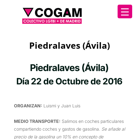
Piedralaves (Ávila)
Piedralaves (Ávila)
Día 22 de Octubre de 2016
ORGANIZAN
:
Luismi y Juan Luis
MEDIO TRANSPORTE
:
Salimos en coches particulares
compartiendo coches y gastos de gasolina.
Se añade al
precio de la gasolina un 10% en concepto de