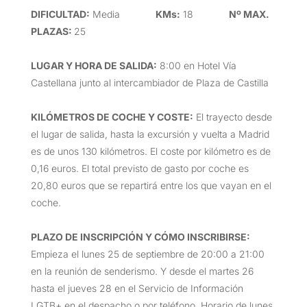
DIFICULTAD
:
Media
KMs:
18
Nº MAX.
PLAZAS:
25
LUGAR Y HORA DE SALIDA
:
8:00 en Hotel Vía
Castellana junto al intercambiador de Plaza de Castilla
KILÓMETROS DE COCHE Y COSTE
:
El trayecto desde
el lugar de salida, hasta la excursión y vuelta a Madrid
es de unos 130 kilómetros. El coste por kilómetro es de
0,16 euros. El total previsto de gasto por coche es
20,80 euros que se repartirá entre los que vayan en el
coche.
PLAZO DE INSCRIPCIÓN Y CÓMO INSCRIBIRSE
:
Empieza el lunes 25 de septiembre de 20:00 a 21:00
en la reunión de senderismo. Y desde el martes 26
hasta el jueves 28 en el Servicio de Información
LGTB+ en el despacho o por teléfono. Horario de lunes