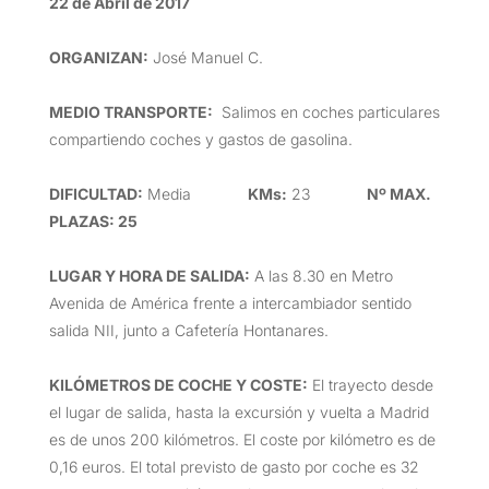
22 de Abril de 2017
ORGANIZAN
:
José Manuel C.
MEDIO TRANSPORTE
:
Salimos en coches particulares
compartiendo coches y gastos de gasolina.
DIFICULTAD
:
Media
KMs:
23
Nº MAX.
PLAZAS: 25
LUGAR Y HORA DE SALIDA
:
A las 8.30 en Metro
Avenida de América frente a intercambiador sentido
salida NII, junto a Cafetería Hontanares.
KILÓMETROS DE COCHE Y COSTE
:
El trayecto desde
el lugar de salida, hasta la excursión y vuelta a Madrid
es de unos 200 kilómetros. El coste por kilómetro es de
0,16 euros. El total previsto de gasto por coche es 32