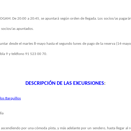
OGAM. De 20:00 a 20:45, se apuntará según orden de llegada. Los socios/as pagarán l
no socios/as apuntados.
puntar desde el martes 8-mayo hasta el segundo lunes de pago de la reserva (14-mayo
ebla 9 y teléfono 91 523 00 70.
DESCRIPCIÓN DE LAS EXCURSIONES
:
los Barquillos
ia
s ascendiendo por una cómoda pista, y más adelante por un sendero, hasta llegar al 