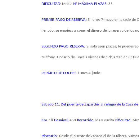
DIFICULTAD:
Media
Nº MÁXIMA PLAZAS
:
35
PRIMER PAGO DE RESERVA:
El lunes 7-mayo en la sede de C
llenado, se empieza a coger el dinero de la reserva de los 
SEGUNDO PAGO RESERVA:
Si sobrasen plazas, te puedes a
teléfono. Horario de lunes a viernes de 17h a 21h en C/ Pu
REPARTO DE COCHES:
Lunes 4-junio.
Sábado 11. Del puente de Zapardiel al refugio de la Casa de 
Km:
18
Desnivel:
450
Recorrido:
Ida y vuelta
Dificultad:
Med
Itinerario:
Desde el puente de Zapardiel de la Ribera, vamo