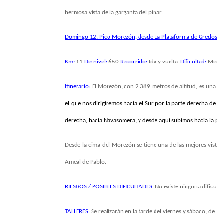
hermosa vista de la garganta del pinar.
Domingo 12. Pico Morezón, desde La Plataforma de Gredo
Km:
11
Desnivel:
650
Recorrido:
Ida y vuelta
Dificultad:
Me
Itinerario:
El Morezón, con
2.389 metros de altitud, es un
el que nos dirigiremos hacia el Sur por la parte derecha d
derecha, hacia Navasomera, y desde aquí subimos hacia la po
Desde la cima del Morezón se tiene una de las mejores vist
Ameal de Pablo.
RIESGOS / POSIBLES DIFICULTADES:
No existe ninguna dificu
TALLERES:
Se realizarán en la tarde del viernes y sábado, d