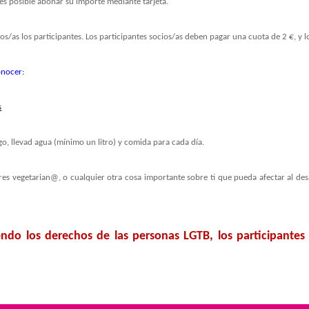
 es posible abonar su importe mediante tarjeta.
/as los participantes. Los participantes socios/as deben pagar una cuota de 2 €, y lo
onocer:
s
 llevad agua (mínimo un litro) y comida para cada día.
, eres vegetarian@, o cualquier otra cosa importante sobre ti que pueda afectar al des
do los derechos de las personas LGTB, los participantes