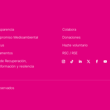
sparencia
Colabora
romiso Medioambiental
Donaciones
tus
Hazte voluntario
amentos
RSC / RSE
 de Recuperación,
sformación y resilencia
eservados