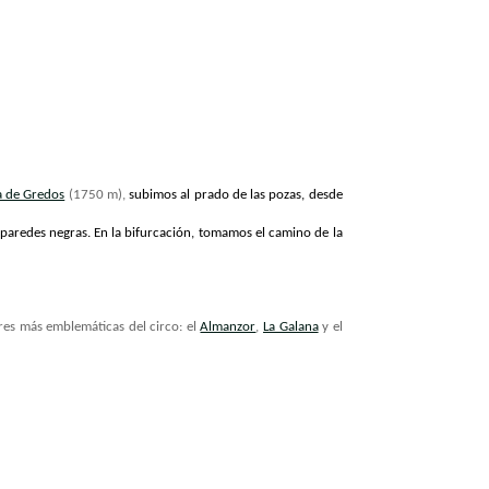
a de Gredos
(1750 m),
subimos al prado de las pozas, desde
 paredes negras. En la bifurcación, tomamos el camino de la
res más emblemáticas del circo: el
Almanzor
,
La Galana
y el