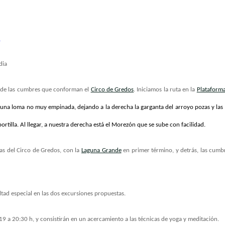
s
dia
a de las cumbres que conforman el
Circo de Gredos
. Iniciamos la ruta en la
Plataform
e una loma no muy empinada, dejando a la derecha la garganta del arroyo pozas y las
rtilla. Al llegar, a nuestra derecha está el Morezón que se sube con facilidad.
as del Circo de Gredos, con la
Laguna Grande
en primer término, y detrás, las cumb
ltad especial en las dos excursiones propuestas.
e 19 a 20:30 h, y consistirán en un acercamiento a las técnicas de yoga y meditación.