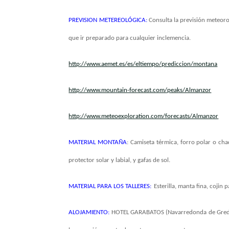
PREVISION METEREOLÓGICA:
Consulta la previsión meteoro
que ir preparado para cualquier inclemencia.
http://www.aemet.es/es/eltiempo/prediccion/montana
http://www.mountain-forecast.com/peaks/Almanzor
http://www.meteoexploration.com/forecasts/Almanzor
MATERIAL MONTAÑA
: Camiseta térmica, forro polar o c
protector solar y labial, y gafas de sol.
MATERIAL PARA LOS TALLERES:
Esterilla, manta fina, cojin
ALOJAMIENTO:
HOTEL GARABATOS (Navarredonda de Gredos).