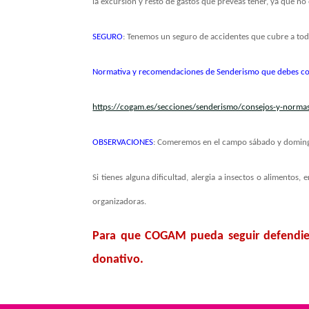
la excursión y resto de gastos que preveas tener, ya que no
SEGURO
: Tenemos un seguro de accidentes que cubre a todos
Normativa y recomendaciones de Senderismo que debes c
https://cogam.es/secciones/senderismo/consejos-y-norma
OBSERVACIONES
:
Comeremos en el campo sábado y domingo,
Si tienes alguna dificultad, alergia a insectos o alimentos
organizadoras.
Para que COGAM pueda seguir defendien
donativo.