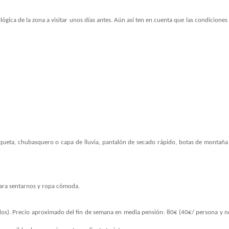
lógica de la zona a visitar unos días antes. Aún así ten en cuenta que las condicion
haqueta, chubasquero o capa de lluvia, pantalón de secado rápido, botas de montañ
 para sentarnos y ropa cómoda.
 Precio aproximado del fin de semana en media pensión: 80€ (40€/ persona y noche