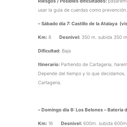
Riesgos / Posibles dificultades:
pasaremo
usar la guía de cuerdas como prevención
– Sábado día 7: Castillo de la Atalaya (vi
Km:
8
Desnivel:
350 m. subida 350 m
Dificultad:
Baja
Itinerario:
Partiendo de Cartagena, haremos
Depende del tiempo y lo que decidamos, p
Cartagena.
– Domingo día 8:
Los Belones – Batería 
Km:
16
Desnivel:
600m. subida 600m