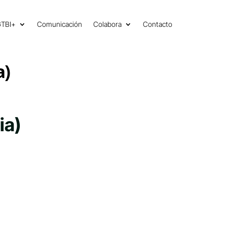
GTBI+
Comunicación
Colabora
Contacto
a)
ia)