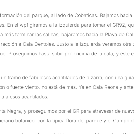
ormación del parque, al lado de Cobaticas. Bajamos hacia P
s. En el wp1 giramos a la izquierda para tomar el GR92, que 
 más terminar las salinas, bajaremos hacia la Playa de Cal
dirección a Cala Dentoles. Justo a la izquierda veremos otra
que. Proseguimos hasta subir por encima de la cala, y éste 
n tramo de fabulosos acantilados de pizarra, con una guía 
ón o fuerte viento, no está de más. Ya en Cala Reona y antes
na a esos acantilados.
nta Negra, y proseguimos por el GR para atravesar de nuevo 
erario botánico, con la típica flora del parque y el Campo 