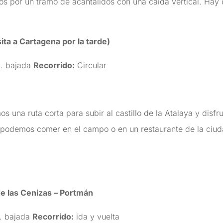
s por un tramo de acantalidos con una caída vertical. Hay 
.
sita a Cartagena por la tarde)
. bajada
Recorrido:
Circular
 una ruta corta para subir al castillo de la Atalaya y disfru
odemos comer en el campo o en un restaurante de la ciudad
de las Cenizas – Portmán
. bajada
Recorrido:
ida y vuelta