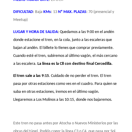
DIFICULTAD
:
Baja
KMs
:
13
Nº MAX. PLAZAS
:
70 (presencial y
Meetup)
LUGAR Y HORA DE SALIDA
Quedamos a las 9:00 en el andén
:
donde estacione el tren, en la cola, junto a las escaleras que
bajan al andén. El billete lo tienes que comprar previamente.
Cuando esté el tren, subiremos al último vagón, el más cercano
a las escalera.
La línea es la C8 con destino final Cercedilla.
El tren sale a las 9:15
. Cuidado de no perder el tren. El tren
pasa por otras estaciones como ves en el cuadro. Para quien se
suba en otras estaciones, iremos en el último vagón.
Llegaremos a Los Molinos a las 10:15, donde nos bajaremos.
Este tren no pasa antes por Atocha o Nuevos Ministerios por las
obras del túnel. Podéis coger la línea C3 o C4, que pasa por Sol,