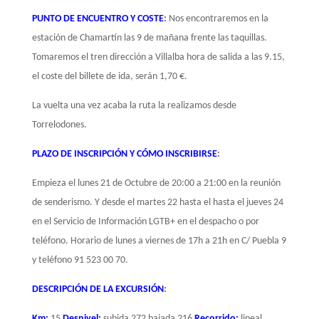
PUNTO DE ENCUENTRO Y COSTE
:
Nos encontraremos en la
estación de Chamartín las 9 de mañana frente las taquillas.
Tomaremos el tren dirección a Villalba hora de salida a las 9.15,
el coste del billete de ida, serán 1,70 €.
La vuelta una vez acaba la ruta la realizamos desde
Torrelodones.
PLAZO DE INSCRIPCIÓN Y CÓMO INSCRIBIRSE
:
Empieza el lunes 21 de Octubre de 20:00 a 21:00 en la reunión
de senderismo. Y desde el martes 22 hasta el hasta el jueves 24
en el Servicio de Información LGTB+ en el despacho o por
teléfono. Horario de lunes a viernes de 17h a 21h en C/ Puebla 9
y teléfono 91 523 00 70.
DESCRIPCIÓN DE LA EXCURSIÓN
:
Km:
15
Desnivel:
subida 272 bajada 216
Recorrido:
lineal