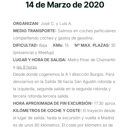
14 de Marzo de 2020
ORGANIZAN
:
José C. y Luis A.
MEDIO TRANSPORTE
:
Salimos en coches particulares
compartiendo coches y gastos de gasolina.
DIFICULTAD
:
Baja
KMs:
15
Nº MAX. PLAZAS:
35
(presencial y Meetup)
LUGAR Y HORA DE SALIDA
:
Metro Pinar de Chamartín
a
las 9 horas
.
Desde donde cogeremos la A 1 dirección Burgos. Para
desviarnos en la Salida 36 hacia San Agustín rotonda a
la izquierda, segunda salida en la segunda rotonda y
tercera rotonda tercera salida.
HORA APROXIMADA DE FIN EXCURSIÓN
:
17.30 aprox.
KILÓMETROS DE COCHE Y COSTE
:
El trayecto desde
el lugar de salida, hasta la excursión y vuelta a Madrid
es de unos 60 kilómetros. El coste por kilómetro es de