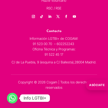
Hazte voluntario
RSC / RSE
Contacto
Información LGTBI+ de COGAM:
91 523 00 70 – 602252243
Oficina Técnica y Programas:
91 522 45 17
C/ de La Puebla, 9 (esquina a C/ Ballesta),28004 Madrid.
Copyright © 2026 Cogam | Todos los derechos
ASÓCIATE
reservados
Info LGTBI+