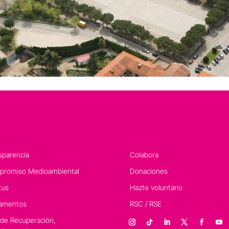
sparencia
Colabora
romiso Medioambiental
Donaciones
tus
Hazte voluntario
amentos
RSC / RSE
 de Recuperación,