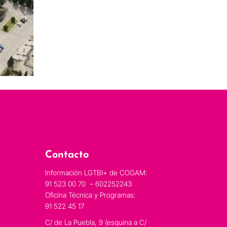
Contacto
Información LGTBI+ de COGAM:
91 523 00 70 – 602252243
Oficina Técnica y Programas:
91 522 45 17
C/ de La Puebla, 9 (esquina a C/