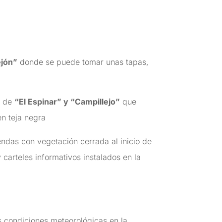
ejón”
donde se puede tomar unas tapas,
s de
“El Espinar” y “Campillejo”
que
en teja negra
ndas con vegetación cerrada al inicio de
y carteles informativos instalados en la
as condiciones meteorológicas en la