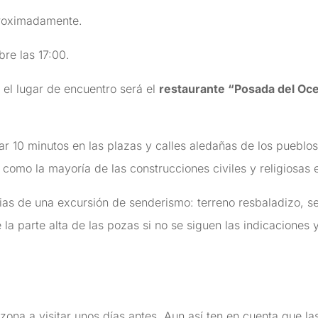
proximadamente.
bre las 17:00.
, el lugar de encuentro será el
restaurante “Posada del Oc
r 10 minutos en las plazas y calles aledañas de los pueblo
 como la mayoría de las construcciones civiles y religiosas 
ias de una excursión de senderismo: terreno resbaladizo, se
 la parte alta de las pozas si no se siguen las indicaciones 
 zona a visitar unos días antes. Aun así ten en cuenta que l