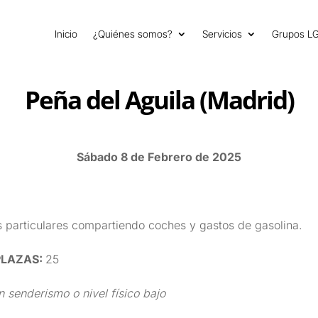
Inicio
¿Quiénes somos?
Servicios
Grupos L
Peña del Aguila (Madrid)
Sábado 8 de Febrero de 2025
 particulares compartiendo coches y gastos de gasolina.
PLAZAS:
25
n senderismo o nivel físico bajo