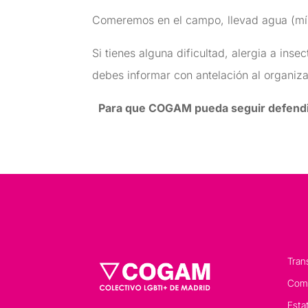
Comeremos en el campo, llevad agua (míni
Si tienes alguna dificultad, alergia a ins
debes informar con antelación al organiza
Para que COGAM pueda seguir defendie
Tran
Comp
Esta