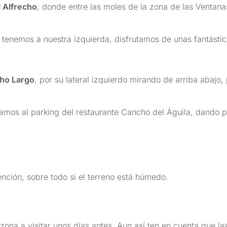
l Alfrecho
, donde entre las moles de la zona de las Ventana
ue tenemos a nuestra izquierda, disfrutamos de unas fantásti
ho Largo
, por su lateral izquierdo mirando de arriba abajo
amos al parking del restaurante Cancho del Águila, dando por
ención, sobre todo si el terreno está húmedo.
 zona a visitar unos días antes. Aun así ten en cuenta que l