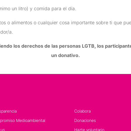
mo un litro) y comida para el día.
ectos o alimentos o cualquier cosa importante sobre ti que pue
dor/a.
ndo los derechos de las personas LGTB, los participant
un donativo.
sparencia
Colabora
romiso Medioambiental
Donaciones
tus
Hazte voluntario