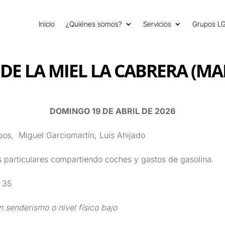
Inicio
¿Quiénes somos?
Servicios
Grupos L
 DE LA MIEL LA CABRERA (MA
DOMINGO 19 DE ABRIL DE 2026
s, Miguel Garciomartín, Luís Ahijado
 particulares compartiendo coches y gastos de gasolina.
:
35
n senderismo o nivel físico bajo