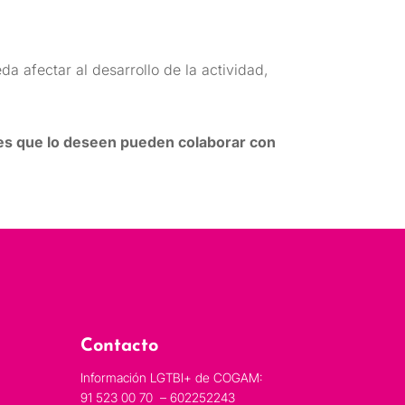
da afectar al desarrollo de la actividad,
es que lo deseen pueden colaborar con
Contacto
Información LGTBI+ de COGAM:
91 523 00 70 – 602252243