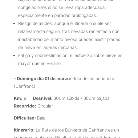
congelaciones si no se lleva ropa adecuada,
especialmente en paradas prolongadas.
Riesgo de aludes: aunque el itinerario suele ser
relativamente seguro, tras nevadas recientes o con
inestabilidad del manto nivoso pueden existir placas
de nieve en laderas cercanas.
Fatiga y sobreestimación: el esfuerzo sobre nieve es
mayor que en verano.
– Domingo día 01 de marzo:
Ruta de los bunquers
(Canfranc)
Km:
8
Desnivel:
300m subida / 300m bajada
Recorrido:
Circular
Dificultad:
Baja
Itinerario:
La Ruta de los Búnkers de Canfranc es un
sendero circular de dificultad fácil, de unos 8 km, con