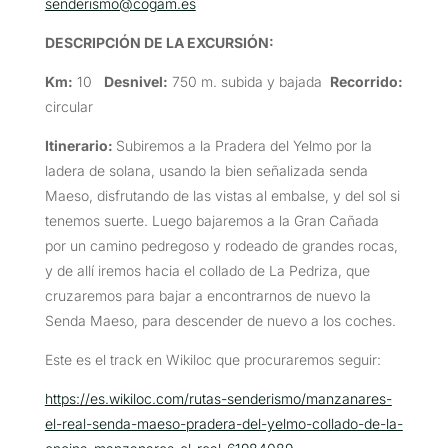
senderismo@cogam.es
DESCRIPCIÓN DE LA EXCURSIÓN
:
Km:
10
Desnivel:
750 m. subida y bajada
Recorrido:
circular
Itinerario:
Subiremos a la Pradera del Yelmo por la
ladera de solana, usando la bien señalizada senda
Maeso, disfrutando de las vistas al embalse, y del sol si
tenemos suerte. Luego bajaremos a la Gran Cañada
por un camino pedregoso y rodeado de grandes rocas,
y de allí iremos hacia el collado de La Pedriza, que
cruzaremos para bajar a encontrarnos de nuevo la
Senda Maeso, para descender de nuevo a los coches.
Este es el track en Wikiloc que procuraremos seguir:
https://es.wikiloc.com/rutas-senderismo/manzanares-
el-real-senda-maeso-pradera-del-yelmo-collado-de-la-