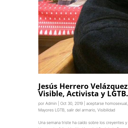
Jesús Herrero Velázquez
Visible, Activista y LGTB
por
Admin
|
Oct 30, 2019
|
aceptarse homosexual
Mayores LGTB
,
salir del armario
,
Visibilidad
Una semana triste ha caído sobre los creyentes y