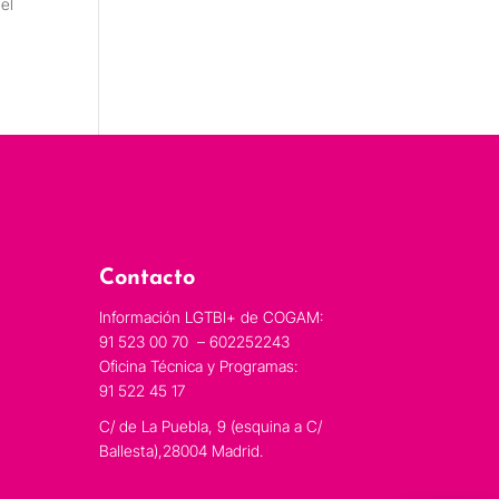
 el
Contacto
Información LGTBI+ de COGAM:
91 523 00 70 – 602252243
Oficina Técnica y Programas:
91 522 45 17
C/ de La Puebla, 9 (esquina a C/
Ballesta),28004 Madrid.