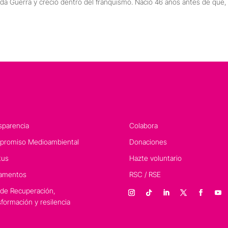
gunda Guerra y creció dentro del franquismo. Nació 46 años antes de que,
sparencia
Colabora
romiso Medioambiental
Donaciones
tus
Hazte voluntario
amentos
RSC / RSE
 de Recuperación,
sformación y resilencia