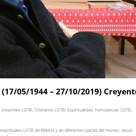
 (17/05/1944 – 27/10/2019) Creyent
.
,
creyentes LGTB
,
Cristianos LGTB
,
Espiritualidad
,
homosexual
,
LGTB
,
 espirituales LGTB de Madrid y de diferentes partes del mundo. Jesús