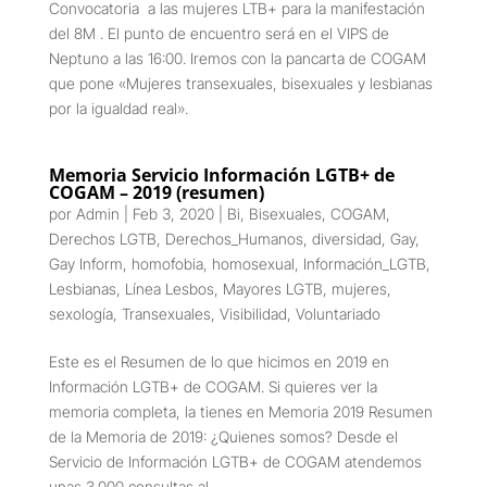
Convocatoria a las mujeres LTB+ para la manifestación
del 8M . El punto de encuentro será en el VIPS de
Neptuno a las 16:00. Iremos con la pancarta de COGAM
que pone «Mujeres transexuales, bisexuales y lesbianas
por la igualdad real».
Memoria Servicio Información LGTB+ de
COGAM – 2019 (resumen)
por
Admin
|
Feb 3, 2020
|
Bi
,
Bisexuales
,
COGAM
,
Derechos LGTB
,
Derechos_Humanos
,
diversidad
,
Gay
,
Gay Inform
,
homofobia
,
homosexual
,
Información_LGTB
,
Lesbianas
,
Línea Lesbos
,
Mayores LGTB
,
mujeres
,
sexología
,
Transexuales
,
Visibilidad
,
Voluntariado
Este es el Resumen de lo que hicimos en 2019 en
Información LGTB+ de COGAM. Si quieres ver la
memoria completa, la tienes en Memoria 2019 Resumen
de la Memoria de 2019: ¿Quienes somos? Desde el
Servicio de Información LGTB+ de COGAM atendemos
unas 3.000 consultas al...