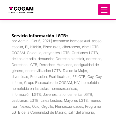
Servicio Información LGTB+
por
Admin
|
Oct 6, 2021
|
aceptarse homosexual
,
acoso
escolar
,
Bi
,
bifobia
,
Bisexuales
,
ciberacoso
,
cine LGTB
,
COGAM
,
Coloquio
,
creyentes LGTB
,
Cristianos LGTB
,
delitos de odio
,
denunciar
,
Derecho a decidir
,
derechos
,
Derechos LGTB
,
Derechos_Humanos
,
desigualdad de
género
,
desmovilización LGTB
,
Día de la Mujer
,
diversidad
,
Educación
,
Espiritualidad
,
FELGTB
,
Gay
,
Gay
Inform
,
Grupo Bisexuales de COGAM
,
HIV
,
homofobia
,
homofobia en las aulas
,
homosexualidad
,
Información_LGTB
,
Jóvenes
,
lationoamerica LGTB
,
Lesbianas
,
LGTB
,
Línea Lesbos
,
Mayores LGTB
,
mundo
rual
,
Nexus
,
Ocio
,
Orgullo
,
Plurisexualidades
,
Programa
LGTB de la Comunidad de Madrid
,
salir del armario
,