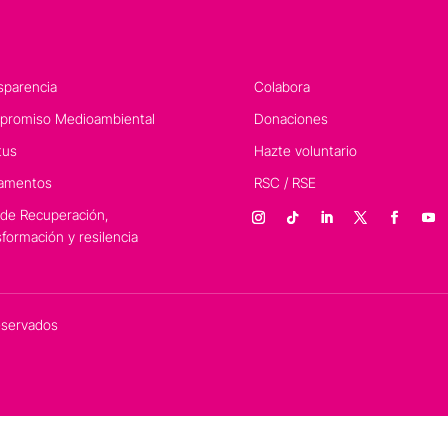
sparencia
Colabora
romiso Medioambiental
Donaciones
tus
Hazte voluntario
amentos
RSC / RSE
 de Recuperación,
sformación y resilencia
eservados