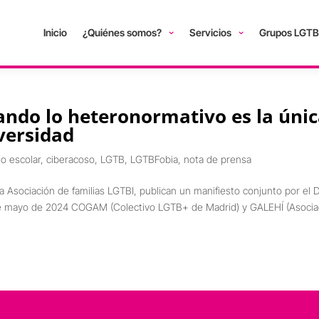
Inicio
¿Quiénes somos?
Servicios
Grupos LGTB
ando lo heteronormativo es la úni
iversidad
o escolar
,
ciberacoso
,
LGTB
,
LGTBFobia
,
nota de prensa
sociación de familias LGTBI, publican un manifiesto conjunto por el D
2 de mayo de 2024 COGAM (Colectivo LGTB+ de Madrid) y GALEHÍ (Asocia