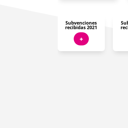
Subvenciones
Su
recibidas 2021
rec
+