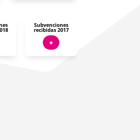
nes
Subvenciones
2018
recibidas 2017
+