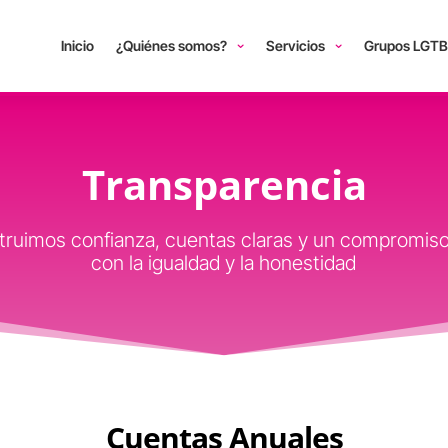
Inicio
¿Quiénes somos?
Servicios
Grupos LGTB
Transparencia
ruimos confianza, cuentas claras y un compromiso
con la igualdad y la honestidad
Cuentas Anuales