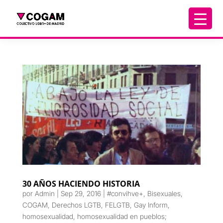
30 AÑOS HACIENDO HISTORIA
por
Admin
|
Sep 29, 2016
|
#convihve+
,
Bisexuales
,
COGAM
,
Derechos LGTB
,
FELGTB
,
Gay Inform
,
homosexualidad
,
homosexualidad en pueblos;