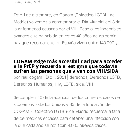
sida
,
sida
,
VIH
Este 1 de diciembre, en Cogam (Colectivo LGTBI+ de
Madrid) volvemos a conmemorar el Día Mundial del Sida,
la enfermedad causada por el VIH. Pese a los innegables
avances que ha habido en estos 40 años de epidemia,
hay que recordar que en España viven entre 140.000 y...
COGAM exige más accesibilidad para acceder
a la PrEP y recuerda el estigma que todavía
sufren las personas que viven con VIH/SIDA
por
raul cogam
|
Dic 1, 2021
|
derechos
,
Derechos LGTB
,
Derechos_Humanos
,
HIV
,
LGTB
,
sida
,
VIH
Se cumplen 40 de la aparición de los primeros casos de
sida en los Estados Unidos y 35 de la fundación de
COGAM El Colectivo LGTBI+ de Madrid recuerda la falta
de de medidas eficaces para detener una infección con
la que cada año se notifican 4.000 nuevos casos...