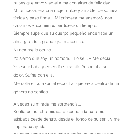
nubes que envolvían el alma con aires de felicidad.
Mi princesa, era una mujer dulce y amable, de sonrisa
tímida y paso firme… Mi princesa me enamoró, nos
casamos y «comimos perdices» un tiempo…
Siempre supe que su cuerpo pequeño encerraba un
alma grande… grande y… masculina…
Nunca me lo ocultó…
Yo siento que soy un hombre… Lo se… – Me decía.
Yo escuchaba y entendía su sentir. Respetaba su
dolor. Sufría con ella.
Me dolía el corazón al escuchar que vivía dentro de un
género no sentido.
A veces su mirada me sorprendía…
Sentía como, otra mirada desconocida para mi,
atisbaba desde dentro, desde el fondo de su ser… y me
imploraba ayuda.
A veces como en un sueño extraño, mi princesa era