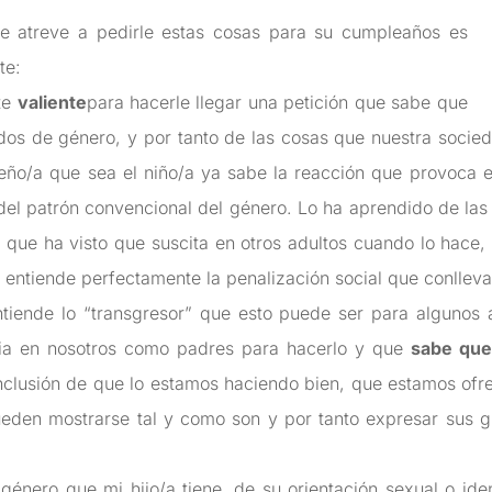
 atreve a pedirle estas cosas para su cumpleaños es
te:
te
valiente
para hacerle llegar una petición que sabe que
idos de género, y por tanto de las cosas que nuestra socie
ño/a que sea el niño/a ya sabe la reacción que provoca 
del patrón convencional del género. Lo ha aprendido de las
o que ha visto que suscita en otros adultos cuando lo hace, 
 entiende perfectamente la penalización social que conlleva
iende lo “transgresor” que esto puede ser para algunos a
aria en nosotros como padres para hacerlo y que
sabe que 
onclusión de que lo estamos haciendo bien, que estamos ofr
ueden mostrarse tal y como son y por tanto expresar sus gu
 género que mi hijo/a tiene, de su orientación sexual o i