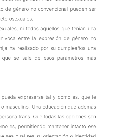
to de género no convencional pueden ser
heterosexuales.
xuales, ni todos aquellos que tenían una
univoca entre la expresión de género no
 hija ha realizado por su cumpleaños una
so, que se sale de esos parámetros más
r pueda expresarse tal y como es, que le
no o masculino. Una educación que además
 persona trans. Que todas las opciones son
como es, permitiendo mantener intacto ese
e sea cual sea su orientación o identidad