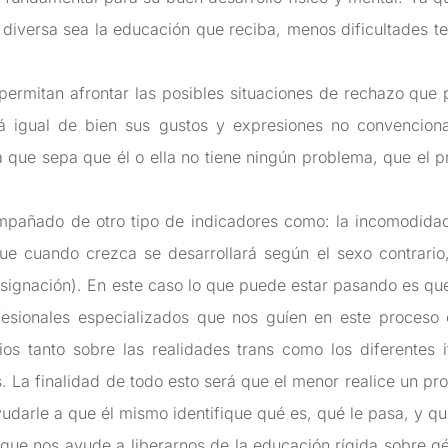
 diversa sea la educación que reciba, menos dificultades t
 permitan afrontar las posibles situaciones de rechazo que
 igual de bien sus gustos y expresiones no convencional
que sepa que él o ella no tiene ningún problema, que el 
mpañado de otro tipo de indicadores como: la incomodidad
ue cuando crezca se desarrollará según el sexo contrario,
gnación). En este caso lo que puede estar pasando es que nu
fesionales especializados que nos guíen en este proceso 
os tanto sobre las realidades trans como los diferentes i
s. La finalidad de todo esto será que el menor realice un pr
ayudarle a que él mismo identifique qué es, qué le pasa, y q
e nos ayude a liberarnos de la educación rígida sobre g