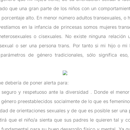
ado que una gran parte de los niños con un comportamien
n porcentaje alto. En menor número adultos transexuales, o 
stíamos en la infancia de princesas somos mujeres transe
eterosexuales o cisexuales. No existe ninguna relación 
 sexual o ser una persona trans.
Por tanto si mi hijo o mi
parámetros de género tradicionales, sólo significa e
e debería de poner alerta para:
r seguro y respetuoso ante la diversidad . Donde el meno
 de género preestablecidos socialmente de lo que es femeni
sidad de orientaciones sexuales y de que es posible ser una
irá que el niño/a sienta que sus padres le quieren tal y 
 fundamental para su buen desarrollo físico y mental. Ya qu