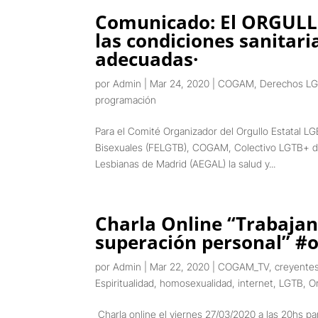
Comunicado: El ORGULLO
las condiciones sanitari
adecuadas·
por
Admin
|
Mar 24, 2020
|
COGAM
,
Derechos L
programación
Para el Comité Organizador del Orgullo Estatal LG
Bisexuales (FELGTB), COGAM, Colectivo LGTB+ de 
Lesbianas de Madrid (AEGAL) la salud y...
Charla Online “Trabajan
superación personal” #o
por
Admin
|
Mar 22, 2020
|
COGAM_TV
,
creyente
Espiritualidad
,
homosexualidad
,
internet
,
LGTB
,
O
Charla online el viernes 27/03/2020 a las 20hs par