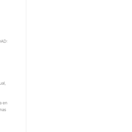
DAD:
ual
,
a en
onas