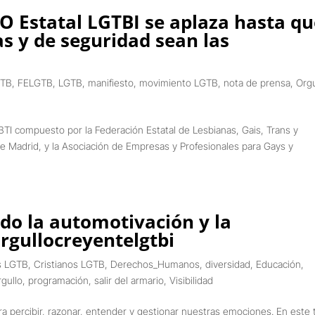
 Estatal LGTBI se aplaza hasta qu
as y de seguridad sean las
GTB
,
FELGTB
,
LGTB
,
manifiesto
,
movimiento LGTB
,
nota de prensa
,
Orgu
BTI compuesto por la Federación Estatal de Lesbianas, Gais, Trans y
Madrid, y la Asociación de Empresas y Profesionales para Gays y
do la automotivación y la
rgullocreyentelgtbi
s LGTB
,
Cristianos LGTB
,
Derechos_Humanos
,
diversidad
,
Educación
,
rgullo
,
programación
,
salir del armario
,
Visibilidad
a percibir, razonar, entender y gestionar nuestras emociones. En este t