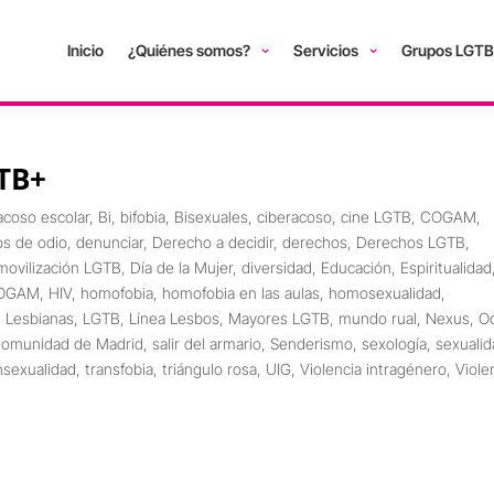
Inicio
¿Quiénes somos?
Servicios
Grupos LGTB
GTB+
acoso escolar
,
Bi
,
bifobia
,
Bisexuales
,
ciberacoso
,
cine LGTB
,
COGAM
,
os de odio
,
denunciar
,
Derecho a decidir
,
derechos
,
Derechos LGTB
,
movilización LGTB
,
Día de la Mujer
,
diversidad
,
Educación
,
Espiritualidad
COGAM
,
HIV
,
homofobia
,
homofobia en las aulas
,
homosexualidad
,
,
Lesbianas
,
LGTB
,
Línea Lesbos
,
Mayores LGTB
,
mundo rual
,
Nexus
,
O
Comunidad de Madrid
,
salir del armario
,
Senderismo
,
sexología
,
sexuali
nsexualidad
,
transfobia
,
triángulo rosa
,
UIG
,
Violencia intragénero
,
Viole