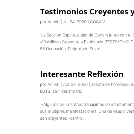
Testimonios Creyentes 
por
Admin
|
Jul 24, 2020
|
COGAM
La Sección Espiritualidad de Cogam junto con el 
«Visibilidad Creyente y Espiritual». TESTIMON
58 Ocupación: Prejubilado Sexo:...
Interesante Reflexión
por
Admin
|
Abr 20, 2020
|
aceptarse homosexual
LGTB
,
salir del armario
«Algunos de nosotrxs trabajamos constantemente 
sus múltiples manifestaciones. Una de esas divers
son creyentes -dentro...