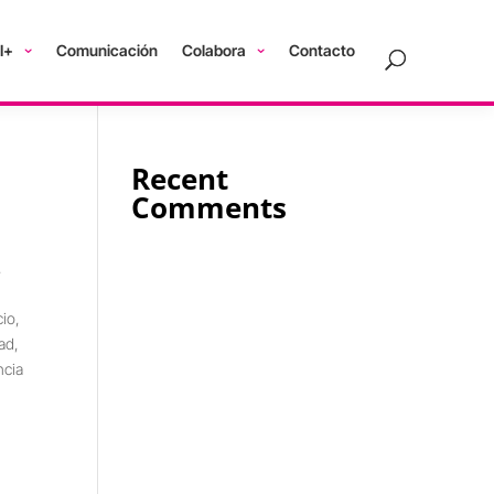
I+
Comunicación
Colabora
Contacto
Recent
Comments
,
cio
,
dad
,
ncia