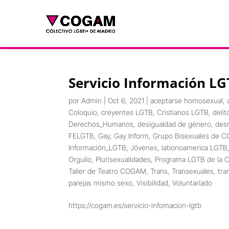
Servicio Información L
por
Admin
|
Oct 6, 2021
|
aceptarse homosexual
,
Coloquio
,
creyentes LGTB
,
Cristianos LGTB
,
delit
Derechos_Humanos
,
desigualdad de género
,
des
FELGTB
,
Gay
,
Gay Inform
,
Grupo Bisexuales de 
Información_LGTB
,
Jóvenes
,
lationoamerica LGTB
Orgullo
,
Plurisexualidades
,
Programa LGTB de la 
Taller de Teatro COGAM
,
Trans
,
Transexuales
,
tra
parejas mismo sexo
,
Visibilidad
,
Voluntariado
https://cogam.es/servicio-infomacion-lgtb