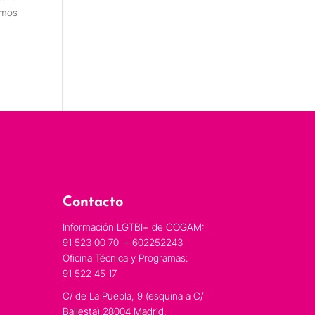
emos
Contacto
Información LGTBI+ de COGAM:
91 523 00 70 – 602252243
Oficina Técnica y Programas:
91 522 45 17
C/ de La Puebla, 9 (esquina a C/
Ballesta),28004 Madrid.