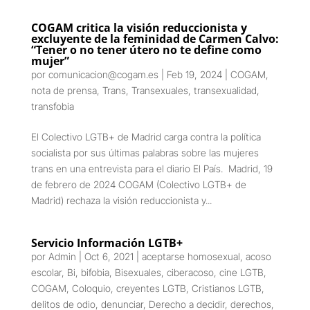
COGAM critica la visión reduccionista y
excluyente de la feminidad de Carmen Calvo:
“Tener o no tener útero no te define como
mujer”
por
comunicacion@cogam.es
|
Feb 19, 2024
|
COGAM
,
nota de prensa
,
Trans
,
Transexuales
,
transexualidad
,
transfobia
El Colectivo LGTB+ de Madrid carga contra la política
socialista por sus últimas palabras sobre las mujeres
trans en una entrevista para el diario El País. Madrid, 19
de febrero de 2024 COGAM (Colectivo LGTB+ de
Madrid) rechaza la visión reduccionista y...
Servicio Información LGTB+
por
Admin
|
Oct 6, 2021
|
aceptarse homosexual
,
acoso
escolar
,
Bi
,
bifobia
,
Bisexuales
,
ciberacoso
,
cine LGTB
,
COGAM
,
Coloquio
,
creyentes LGTB
,
Cristianos LGTB
,
delitos de odio
,
denunciar
,
Derecho a decidir
,
derechos
,