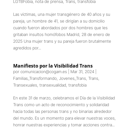
LGTBFobia
,
nota de prensa
,
Trans
,
transfobia
Las víctimas, una mujer transgénero de 40 años y su
pareja, un hombre de 41, se dirigían a su domicilio
cuando fueron abordados por dos hombres que les
gritaban insultos homófobos Madrid, 28 de enero de
2025 Una mujer trans y su pareja fueron brutalmente
agredidos por...
Manifiesto por la Visibilidad Trans
por
comunicacion@cogam.es
|
Mar 31, 2024
|
Familias_Transformando
,
Jovenes_Trans
,
Trans
,
Transexuales
,
transexualidad
,
transfobia
En este 31 de marzo, celebramos el Día de la Visibilidad
Trans como un acto de reconocimiento y solidaridad
hacia todas las personas trans y no binarias alrededor
del mundo. Es un momento para elevar nuestras voces,
honrar nuestras experiencias y tomar acciones contra...