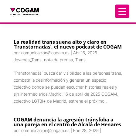
La realidad trans suena alto y claro en
‘Transtornadas’, el nuevo podcast de COGAM
por
comunicacion@cogam.es
|
Abr 16, 2025
|
Jovenes_Trans
,
nota de prensa
,
Trans
‘Transtornadas’ busca dar visibilidad a las personas trans,
combatir la desinformación y generar un espacio
colectivo donde se puedan escuchar historias reales y
sin intermediarios.Madrid, 16 de abril de 2025 COGAM,
colectivo LGTBI+ de Madrid, estrena el próximo...
COGAM denuncia la agresión tránsfoba a
una pareja en el centro de Alcalá de Henares
por
comunicacion@cogam.es
|
Ene 28, 2025
|