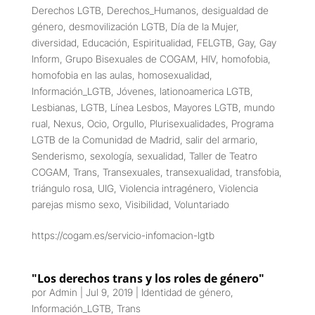
Derechos LGTB
,
Derechos_Humanos
,
desigualdad de
género
,
desmovilización LGTB
,
Día de la Mujer
,
diversidad
,
Educación
,
Espiritualidad
,
FELGTB
,
Gay
,
Gay
Inform
,
Grupo Bisexuales de COGAM
,
HIV
,
homofobia
,
homofobia en las aulas
,
homosexualidad
,
Información_LGTB
,
Jóvenes
,
lationoamerica LGTB
,
Lesbianas
,
LGTB
,
Línea Lesbos
,
Mayores LGTB
,
mundo
rual
,
Nexus
,
Ocio
,
Orgullo
,
Plurisexualidades
,
Programa
LGTB de la Comunidad de Madrid
,
salir del armario
,
Senderismo
,
sexología
,
sexualidad
,
Taller de Teatro
COGAM
,
Trans
,
Transexuales
,
transexualidad
,
transfobia
,
triángulo rosa
,
UIG
,
Violencia intragénero
,
Violencia
parejas mismo sexo
,
Visibilidad
,
Voluntariado
https://cogam.es/servicio-infomacion-lgtb
"Los derechos trans y los roles de género"
por
Admin
|
Jul 9, 2019
|
Identidad de género
,
Información_LGTB
,
Trans