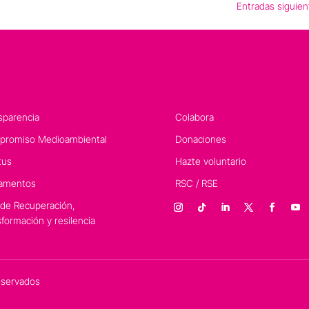
Entradas siguien
sparencia
Colabora
romiso Medioambiental
Donaciones
tus
Hazte voluntario
amentos
RSC / RSE
 de Recuperación,
sformación y resilencia
eservados