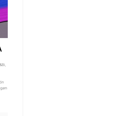
A
&Bi
,
ión
Cogam