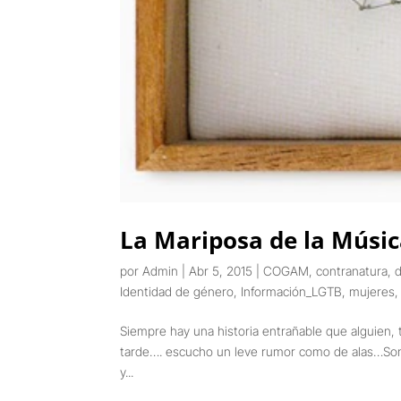
La Mariposa de la Músi
por
Admin
|
Abr 5, 2015
|
COGAM
,
contranatura
,
d
Identidad de género
,
Información_LGTB
,
mujeres
Siempre hay una historia entrañable que alguien
tarde…. escucho un leve rumor como de alas…Son
y...