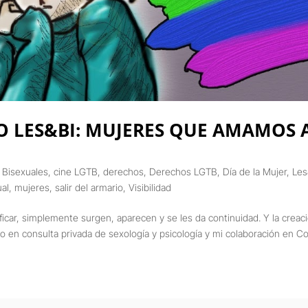
O LES&BI: MUJERES QUE AMAMOS 
,
Bisexuales
,
cine LGTB
,
derechos
,
Derechos LGTB
,
Día de la Mujer
,
Les
ual
,
mujeres
,
salir del armario
,
Visibilidad
ficar, simplemente surgen, aparecen y se les da continuidad. Y la creac
jo en consulta privada de sexología y psicología y mi colaboración en 