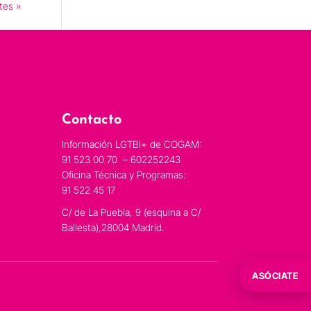
tes »
Contacto
Información LGTBI+ de COGAM:
91 523 00 70 – 602252243
Oficina Técnica y Programas:
91 522 45 17
C/ de La Puebla, 9 (esquina a C/
Ballesta),28004 Madrid.
ASÓCIATE