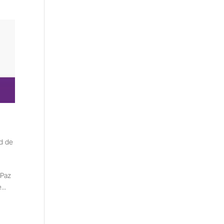
d de
 Paz
..