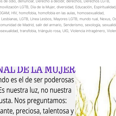
os de odio
,
denunciar
,
Derecho a decidir
,
derechos
,
Derechos LGTB
,
movilización LGTB
,
Día de la Mujer
,
diversidad
,
Educación
,
Espiritualidad
COGAM
,
HIV
,
homofobia
,
homofobia en las aulas
,
homosexualidad
,
,
Lesbianas
,
LGTB
,
Línea Lesbos
,
Mayores LGTB
,
mundo rual
,
Nexus
,
O
Comunidad de Madrid
,
salir del armario
,
Senderismo
,
sexología
,
sexuali
nsexualidad
,
transfobia
,
triángulo rosa
,
UIG
,
Violencia intragénero
,
Viole