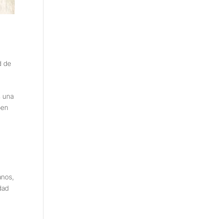
d de
s una
ben
anos
,
dad