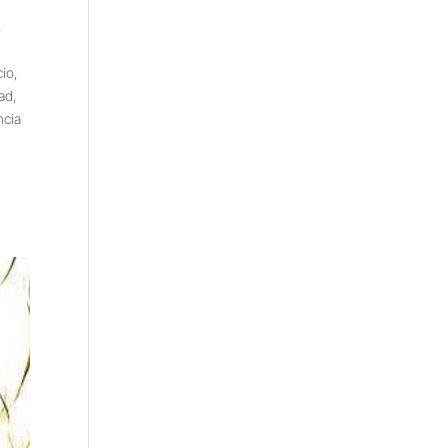
,
cio
,
dad
,
ncia