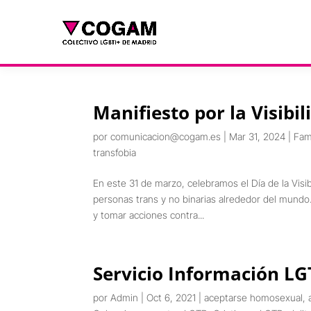
Manifiesto por la Visibi
por
comunicacion@cogam.es
|
Mar 31, 2024
|
Fam
transfobia
En este 31 de marzo, celebramos el Día de la Visi
personas trans y no binarias alrededor del mundo
y tomar acciones contra...
Servicio Información L
por
Admin
|
Oct 6, 2021
|
aceptarse homosexual
,