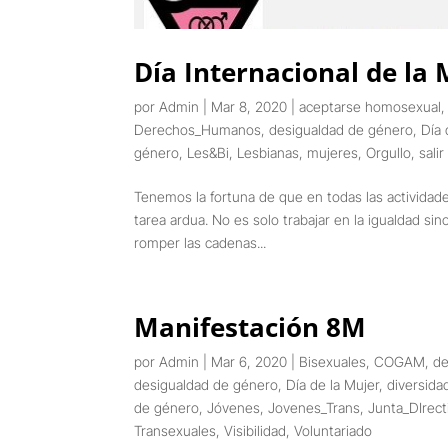
Día Internacional de la 
por
Admin
|
Mar 8, 2020
|
aceptarse homosexual
Derechos_Humanos
,
desigualdad de género
,
Día 
género
,
Les&Bi
,
Lesbianas
,
mujeres
,
Orgullo
,
sali
Tenemos la fortuna de que en todas las activida
tarea ardua. No es solo trabajar en la igualdad s
romper las cadenas...
Manifestación 8M
por
Admin
|
Mar 6, 2020
|
Bisexuales
,
COGAM
,
de
desigualdad de género
,
Día de la Mujer
,
diversida
de género
,
Jóvenes
,
Jovenes_Trans
,
Junta_DIrect
Transexuales
,
Visibilidad
,
Voluntariado