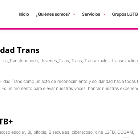
Inicio
¿Quiénes somos?
Servicios
Grupos LGTB
lidad Trans
ilias_Transformando
,
Jovenes_Trans
,
Trans
,
Transexuales
,
transexualid
bilidad Trans como un acto de reconocimiento y solidaridad hacia todas 
. Es un momento para elevar nuestras voces, honrar nuestras experien
GTB+
acoso escolar
,
Bi
,
bifobia
,
Bisexuales
,
ciberacoso
,
cine LGTB
,
COGAM
,