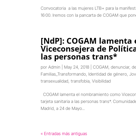
Convocatoria a las mujeres LTB+ para la manifest
16:00. Iremos con la pancarta de COGAM que pone 
[NdP]: COGAM lamenta 
Viceconsejera de Polític
las personas trans*
por
Admin
|
May 24, 2018
|
COGAM
,
denunciar
,
d
Familias_Transformando
,
Identidad de género
,
Jov
transexualidad
,
transfobia
,
Visibilidad
COGAM lamenta el nombramiento como Viceconse
tarjeta sanitaria a las personas trans*. Comunida
Madrid, a 24 de Mayo...
« Entradas más antiguas