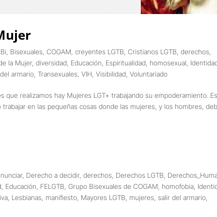
Mujer
,
Bi
,
Bisexuales
,
COGAM
,
creyentes LGTB
,
Cristianos LGTB
,
derechos
,
de la Mujer
,
diversidad
,
Educación
,
Espiritualidad
,
homosexual
,
Identida
r del armario
,
Transexuales
,
VIH
,
Visibilidad
,
Voluntariado
des que realizamos hay Mujeres LGT+ trabajando su empoderamiento. E
ino trabajar en las pequeñas cosas donde las mujeres, y los hombres, de
nunciar
,
Derecho a decidir
,
derechos
,
Derechos LGTB
,
Derechos_Hum
d
,
Educación
,
FELGTB
,
Grupo Bisexuales de COGAM
,
homofobia
,
Identi
iva
,
Lesbianas
,
manifiesto
,
Mayores LGTB
,
mujeres
,
salir del armario
,