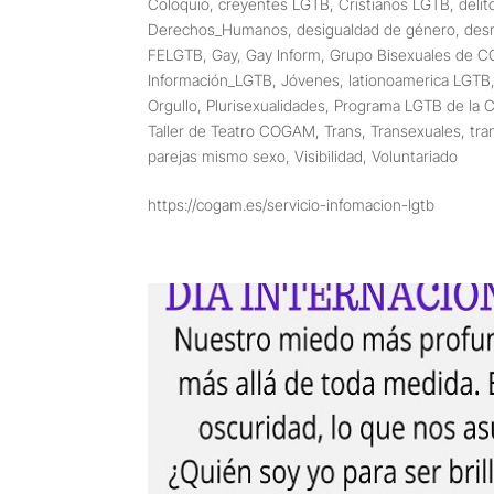
Coloquio
,
creyentes LGTB
,
Cristianos LGTB
,
delit
Derechos_Humanos
,
desigualdad de género
,
des
FELGTB
,
Gay
,
Gay Inform
,
Grupo Bisexuales de 
Información_LGTB
,
Jóvenes
,
lationoamerica LGTB
Orgullo
,
Plurisexualidades
,
Programa LGTB de la 
Taller de Teatro COGAM
,
Trans
,
Transexuales
,
tra
parejas mismo sexo
,
Visibilidad
,
Voluntariado
https://cogam.es/servicio-infomacion-lgtb