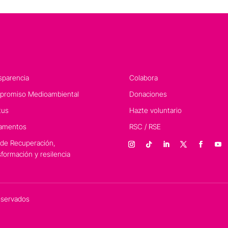
sparencia
Colabora
romiso Medioambiental
Donaciones
tus
Hazte voluntario
amentos
RSC / RSE
 de Recuperación,
sformación y resilencia
eservados