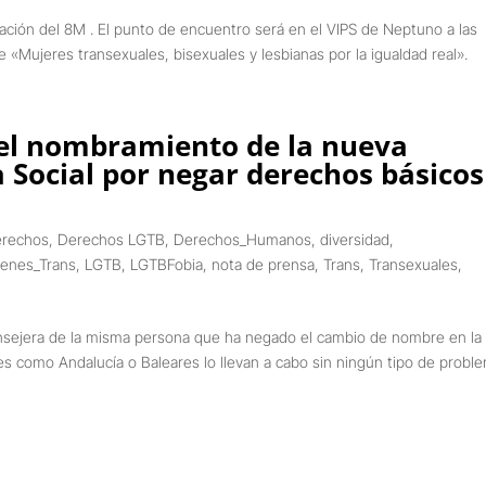
ación del 8M . El punto de encuentro será en el VIPS de Neptuno a las
«Mujeres transexuales, bisexuales y lesbianas por la igualdad real».
el nombramiento de la nueva
a Social por negar derechos básicos
erechos
,
Derechos LGTB
,
Derechos_Humanos
,
diversidad
,
enes_Trans
,
LGTB
,
LGTBFobia
,
nota de prensa
,
Trans
,
Transexuales
,
jera de la misma persona que ha negado el cambio de nombre en la
des como Andalucía o Baleares lo llevan a cabo sin ningún tipo de prob